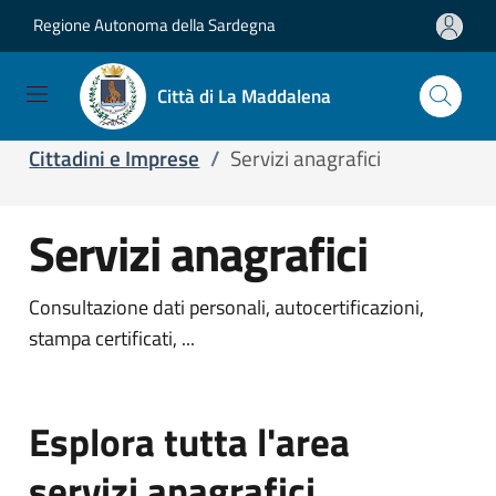
Regione Autonoma della Sardegna
Salta e vai al contenuto
Salta e vai al footer
Città di La Maddalena
Home
/
Servizi
/
Servizi online
/
Cittadini e Imprese
/
Servizi anagrafici
Servizi anagrafici
Consultazione dati personali, autocertificazioni,
stampa certificati, ...
Esplora tutta l'area
servizi anagrafici