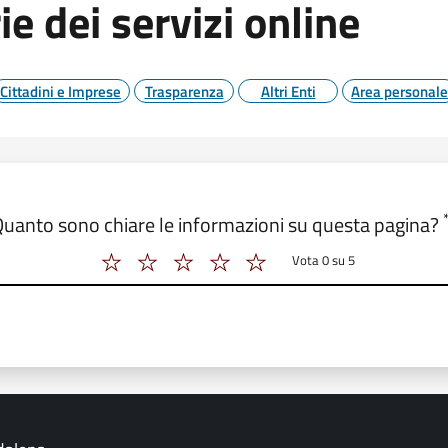
ie dei servizi online
Cittadini e Imprese
Trasparenza
Altri Enti
Area personale
o form_valutazione
uanto sono chiare le informazioni su questa pagina?
Vota 0 su 5
Vota 2 su 5
Vota 3 su 5
Vota 4 su 5
Vota 5 su 5
Vota 6 su 5