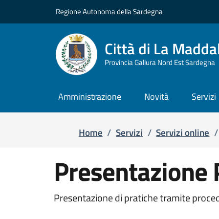
Regione Autonoma della Sardegna
Salta e vai al contenuto
Salta e vai al footer
Città di La Madda
Provincia Gallura Nord Est Sardegna
Amministrazione
Novità
Servizi
Home
/
Servizi
/
Servizi online
/
Presentazione 
Presentazione di pratiche tramite proced